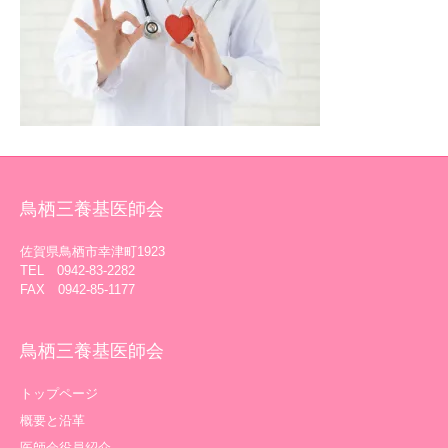
鳥栖三養基医師会
佐賀県鳥栖市幸津町1923
TEL 0942-83-2282
FAX 0942-85-1177
鳥栖三養基医師会
トップページ
概要と沿革
医師会役員紹介